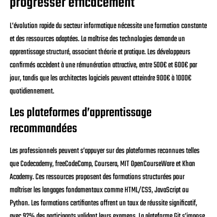
progresser efficacement
L’évolution rapide du secteur informatique nécessite une formation constante
et des ressources adaptées. La maîtrise des technologies demande un
apprentissage structuré, associant théorie et pratique. Les développeurs
confirmés accèdent à une rémunération attractive, entre 500€ et 600€ par
jour, tandis que les architectes logiciels peuvent atteindre 900€ à 1000€
quotidiennement.
Les plateformes d’apprentissage
recommandées
Les professionnels peuvent s’appuyer sur des plateformes reconnues telles
que Codecademy, freeCodeCamp, Coursera, MIT OpenCourseWare et Khan
Academy. Ces ressources proposent des formations structurées pour
maîtriser les langages fondamentaux comme HTML/CSS, JavaScript ou
Python. Les formations certifiantes offrent un taux de réussite significatif,
avec 92% des participants validant leurs examens. La plateforme Git s’impose